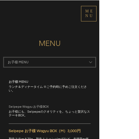
ME
NU
​MENU
お子様 MENU
お子様 MENU
ランチ＆ディナータイム ※ご予約時に予めご注文くださ
い。
Selpepe Wagyu お子様BOX
お子様にも、Selpepeのクオリティを。ちょっと贅沢なス
テーキBOX。
Selpepe お子様 Wagyu BOX（M）3,000円