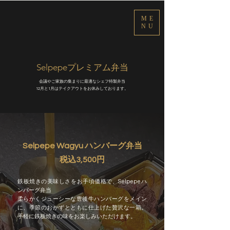
ME
NU
​Selpepeプレミアム弁当
会議やご家族の集まりに最適なシェフ特製弁当
​12月と1月はテイクアウトをお休みしております。
Selpepe Wagyu ハンバーグ弁当
税込3,500円
鉄板焼きの美味しさをお手頃価格で、Selpepeハ
ンバーグ弁当
柔らかくジューシーな豊後牛ハンバーグをメイン
に、季節のおかずとともに仕上げた贅沢な一箱。
手軽に鉄板焼きの味をお楽しみいただけます。