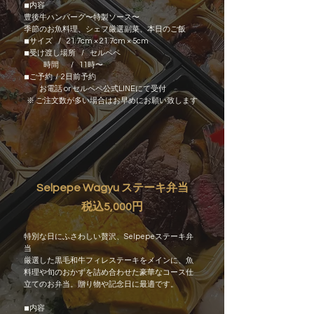
◾︎内容
豊後牛ハンバーグ〜特製ソース〜
季節のお魚料理、シェフ厳選副菜、本日のご飯
◾︎サイズ / 21.7cm × 21.7cm × 5cm
◾︎受け渡し場所 / セルペペ
時間 / 11時〜
◾︎ご予約 / 2日前予約
お電話 or セルペペ公式LINEにて受付
​ ※ ご注文数が多い場合はお早めにお願い致します
Selpepe Wagyu ステーキ弁当
税込5,000円
特別な日にふさわしい贅沢、Selpepeステーキ弁
当
厳選した黒毛和牛フィレステーキをメインに、魚
料理や旬のおかずを詰め合わせた豪華なコース仕
立てのお弁当。贈り物や記念日に最適です。
◾︎内容